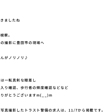
す
てきましたね
場視察。
用の撮影に豊田市の現場へ
さんがノリノリ♪
せは一転真剣な眼差し
出入り確認、歩行者の頻度確認などなど
りがとうございますm(__)m
写真撮影したトラスト警備の求人は、11/7から掲載です。